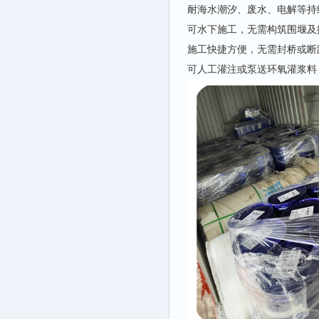
耐海水潮汐、废水、电解等持
可水下施工，无需构筑围堰及
施工快捷方便，无需封桥或断
可人工灌注或泵送环氧灌浆料