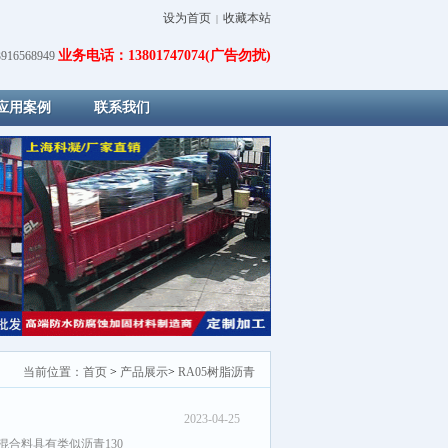
设为首页
收藏本站
|
业务电话：13801747074(广告勿扰)
16568949
应用案例
联系我们
当前位置：
首页
>
产品展示
>
RA05树脂沥青
2023-04-25
合料具有类似沥青130