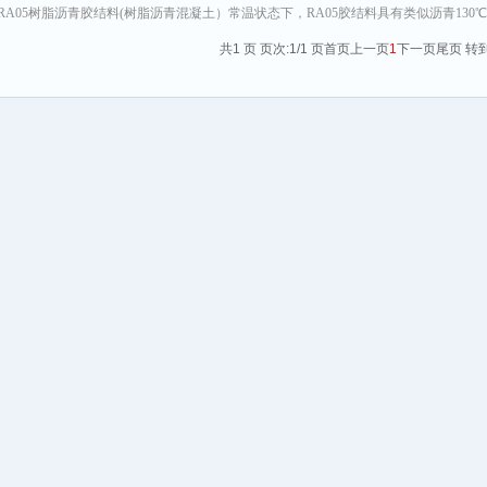
RA05树脂沥青胶结料(树脂沥青混凝土）常温状态下，RA05胶结料具有类似沥青130
共1 页 页次:1/1 页
首页
上一页
1
下一页
尾页
转