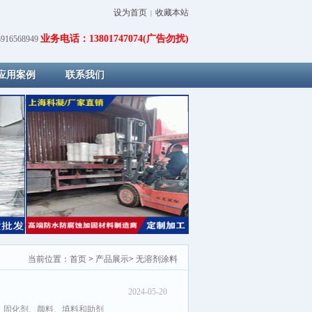
设为首页
收藏本站
|
业务电话：13801747074(广告勿扰)
16568949
应用案例
联系我们
当前位置：
首页
>
产品展示
>
无溶剂涂料
2024-05-20
、固化剂、颜料、填料和助剂