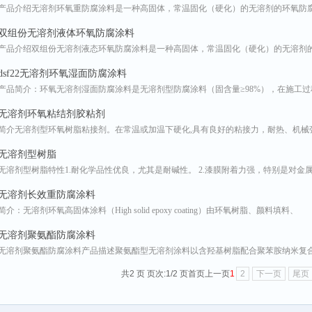
产品介绍无溶剂环氧重防腐涂料是一种高固体，常温固化（硬化）的无溶剂的环氧防
双组份无溶剂液体环氧防腐涂料
产品介绍双组份无溶剂液态环氧防腐涂料是一种高固体，常温固化（硬化）的无溶剂
dsf22无溶剂环氧湿面防腐涂料
产品简介：环氧无溶剂湿面防腐涂料是无溶剂型防腐涂料（固含量≥98%），在施工
无溶剂环氧粘结剂胶粘剂
简介无溶剂型环氧树脂粘接剂。在常温或加温下硬化,具有良好的粘接力，耐热、机械
无溶剂型树脂
无溶剂型树脂特性1.耐化学品性优良，尤其是耐碱性。 2.漆膜附着力强，特别是对金属
无溶剂长效重防腐涂料
简介：无溶剂环氧高固体涂料（High solid epoxy coating）由环氧树脂、颜料填料、
无溶剂聚氨酯防腐涂料
无溶剂聚氨酯防腐涂料产品描述聚氨酯型无溶剂涂料以含羟基树脂配合聚苯胺纳米复
共2 页 页次:1/2 页
首页
上一页
1
2
下一页
尾页