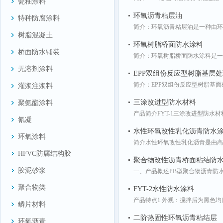
瓷釉涂料
环氧沥青粘层油
特种防腐涂料
简介：环氧沥青粘层油是一种由环
树脂混凝土
环氧树脂桥面防水涂料
桥面防水铺装
简介：环氧树脂桥面防水涂料是一
无溶剂涂料
EPP双组份反应型树脂基层
简介：EPP双组份反应型树脂基
灌浆注浆料
三涂改进型防水材料
聚氨酯涂料
产品简介FYT-1三涂改进型防水
氰凝
水性环氧改性乳化沥青防水
环氧涂料
简介水性环氧改性乳化沥青是由高
HFVC防腐结构胶
聚合物改性沥青桥面粘结防
胶泥砂浆
一、产品概述PB型聚合物沥青防
聚合物类
FYT-2水性防水涂料
产品特点1.外观：搅拌后为黑色
鳞片材料
二阶热固性环氧沥青粘结层
环氧沥青