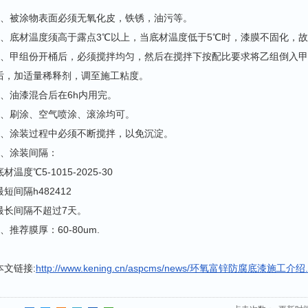
1、被涂物表面必须无氧化皮，铁锈，油污等。
2、底材温度须高于露点3℃以上，当底材温度低于5℃时，漆膜不固化，
3、甲组份开桶后，必须搅拌均匀，然后在搅拌下按配比要求将乙组倒入
后，加适量稀释剂，调至施工粘度。
4、油漆混合后在6h内用完。
5、刷涂、空气喷涂、滚涂均可。
6、涂装过程中必须不断搅拌，以免沉淀。
7、涂装间隔：
底材温度℃5-1015-2025-30
最短间隔h482412
最长间隔不超过7天。
8、推荐膜厚：60-80um.
本文链接:
http://www.kening.cn/aspcms/news/环氧富锌防腐底漆施工介绍.