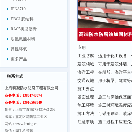
IPN8710
EBCL胶结料
RA05树脂沥青
耐氢氟酸材料
应用
弹性环氧
工业防腐：适用于化工设备、
更多产品
建筑领域：可用于建筑外墙、
海洋工程：在船舶、海洋平台
联系方式
交通设施：用于桥梁、隧道等
上海科凝防水防腐工程有限公司
施工要点
业务电话：13801747074
基面处理：施工前需确保基面
业务电话：13916568949
施工环境：施工时环境温度应
销售：上海市真南路3435号3-202
施工方法：可采用刷涂、喷涂
出库：嘉定区马陆镇工业区
注意事项：施工过程中应避免
网站：www.kening.cn
微信：同手机号码