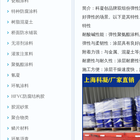
瓷釉涂料
简介：科凝创品牌双组份弹性
特种防腐涂料
好弹性的场景。以下是其特性
树脂混凝土
特性
桥面防水铺装
耐酸碱性能：弹性聚氨酯涂料
弹性与柔韧性：涂层具有良好
无溶剂涂料
附着力强：与金属、混凝土等
灌浆注浆料
耐磨性与耐久性：涂层耐磨性
聚氨酯涂料
施工方便：涂层干燥速度快，
氰凝
环氧涂料
HFVC防腐结构胶
胶泥砂浆
聚合物类
鳞片材料
环氧沥青